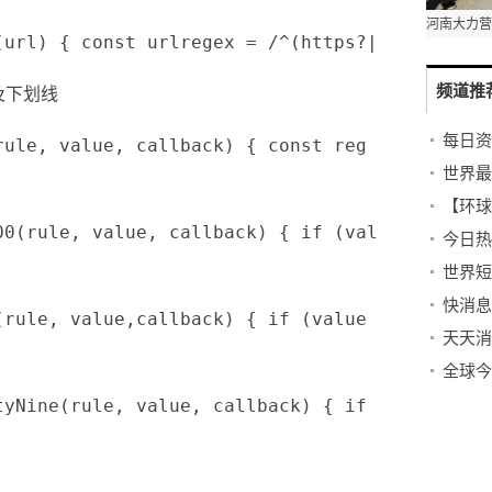
(url) { const urlregex = /^(https?|ftp):\/\/(
频道推
及下划线
每日资
(rule, value, callback) { const reg =/^[_a-
世界最
000(rule, value, callback) { if (value == ""
世界短
快消息
l(rule, value,callback) { if (value < 0 ||
天天消
etyNine(rule, value, callback) { if (!value