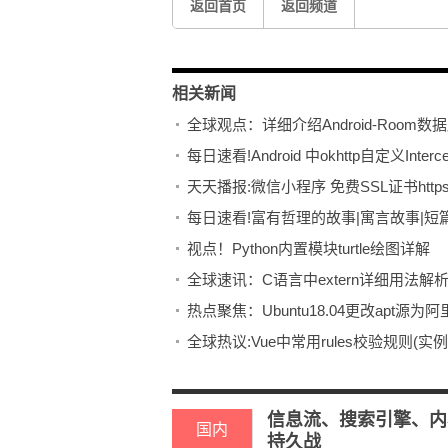
返回首页
返回频道
相关新闻
全球观点：详细介绍Android-Room数
每日速看!Android 中okhttp自定义Inte
天天播报:微信小程序 免费SSL证书htt
每日速看!富有哲理的故事|寓言故事|短
视点！Python内置模块turtle绘图详解
全球速讯：C语言中extern详细用法解
热点聚焦：Ubuntu18.04更改apt源
全球热议:Vue中常用rules校验规则(实
信息流、搜索引擎、内
国内
持久战