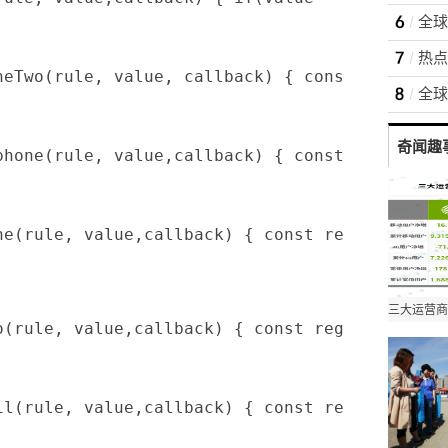
全球
oneTwo(rule, value, callback) { const reg = 
全球
奇闻趣
lphone(rule, value,callback) { const reg =/0
one(rule, value,callback) { const reg =/^[1]
No(rule, value,callback) { const reg = /(^\d
il(rule, value,callback) { const reg =/^([a-