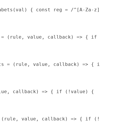
abets(val) { const reg = /^[A-Za-z]+$/; retur
eg = (rule, value, callback) => { if (!va
cts = (rule, value, callback) => { if (!val
alue, callback) => { if (!value) {  return
= (rule, value, callback) => { if (!value) 