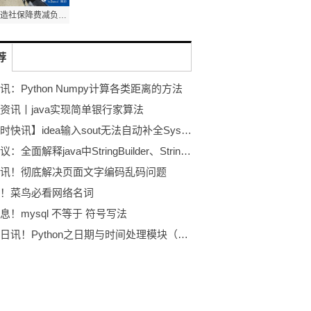
河南大力营造社保降费减负政策宣传氛围
[a-zA-Z0-9.-]+(:[a-zA-Z0-9.&%$-]+)*@)*((25[0-
荐
讯：Python Numpy计算各类距离的方法
zA-Z0-9]+$/; if(value==""||value==undefined
资讯丨java实现简单银行家算法
【环球时快讯】idea输入sout无法自动补全System.out.println()的问题
 || value == undefined || value == null) { 
今日热议：全面解释java中StringBuilder、StringBuffer、String类之间的关系
讯！彻底解决页面文字编码乱码问题
！菜鸟必看网络名词
 value > 最大值) { callback(new Error("请输入[0,
息！mysql 不等于 符号写法
全球今日讯！Python之日期与时间处理模块（date和datetime）
) { return callback(new Error("输入不可以为空")); 