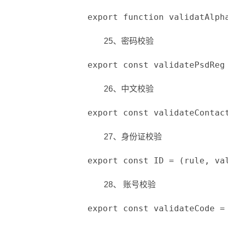
export function validatAlph
25、密码校验
export const validatePsdR
26、中文校验
export const validateConta
27、身份证校验
export const ID = (rule, v
28、 账号校验
export const validateCode 