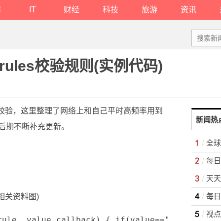
车
IT
财经
科技
旅游
资讯
rules校验规则(实例代码)
单校验，这里整理了网络上和自己平时高频率用到
新闻热
后期不断补充更新。
每日
(相关资料图)
视点
rule, value,callback) { if(value==""||value=