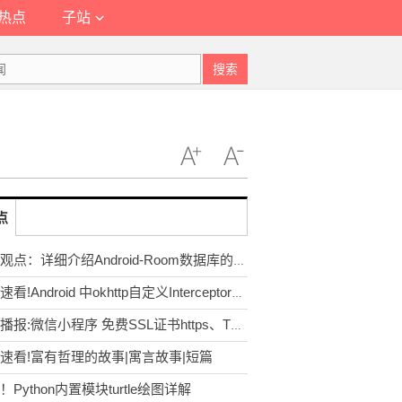
热点
子站
搜索
点
全球观点：详细介绍Android-Room数据库的使用
每日速看!Android 中okhttp自定义Interceptor（缓存拦截器）
天天播报:微信小程序 免费SSL证书https、TLS版本问题的解决办法
速看!富有哲理的故事|寓言故事|短篇
！Python内置模块turtle绘图详解
=undefined||value==null){ callback(); }else 