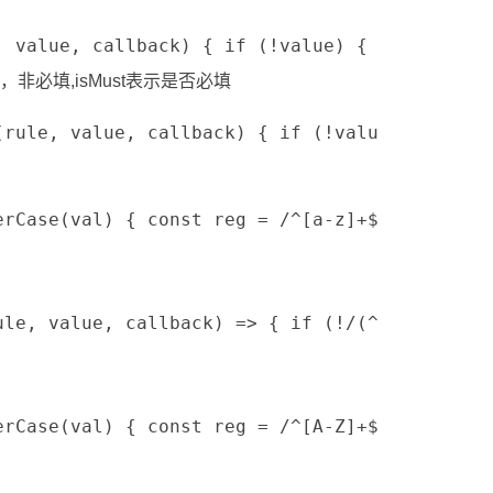
e, value, callback) { if (!value) { return c
间，非必填,isMust表示是否必填
(rule, value, callback) { if (!value) { cal
erCase(val) { const reg = /^[a-z]+$/; return 
rule, value, callback) => { if (!/(^[1-9]([0
erCase(val) { const reg = /^[A-Z]+$/; return 