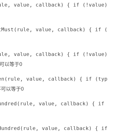
rule, value, callback) { if (!value) { retur
otMust(rule, value, callback) { if (!value) 
rule, value, callback) { if (!value) { retu
不可以等于0
Ten(rule, value, callback) { if (typeof valu
即不可以等于0
Hundred(rule, value, callback) { if (!value
oHundred(rule, value, callback) { if (!valu